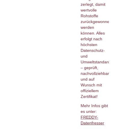
zerlegt, damit
wertvolle
Rohstoffe
zurückgewonnen
werden
können. Alles
erfolgt nach
höchsten
Datenschutz-
und
Umweltstandards
– geprüft,
nachvollziehbar
und auf
Wunsch mit
offiziellem
Zertifikat!
Mehr Infos gibt
es unter:
FREDDY-
Datenfresser