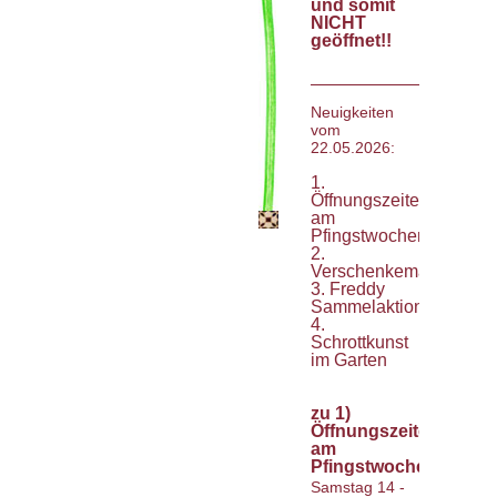
und somit
NICHT
geöffnet!!
__________________
Neuigkeiten
vom
22.05.2026:
1.
Öffnungszeiten
am
Pfingstwochenende
2.
Verschenkemarkt
3. Freddy
Sammelaktion
4.
Schrottkunst
im Garten
zu 1)
Öffnungszeiten
am
Pfingstwochenende
Samstag 14 -