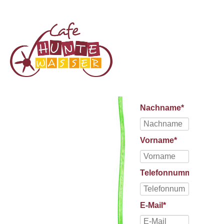
Pflichtfeld
Nachname
*
Pflichtfeld
Vorname
*
Pflichtfeld
Telefonnummer
*
Pflichtfeld
E-Mail
*