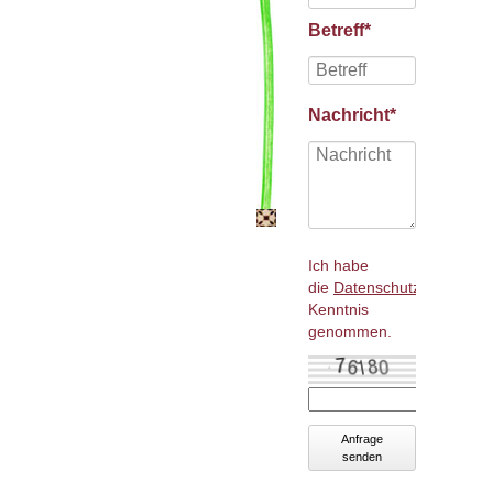
Pflichtfeld
Betreff
*
Pflichtfeld
Nachricht
*
Ich habe
die
Datenschutzbestimmu
Kenntnis
genommen.
Anfrage
senden
Navigation